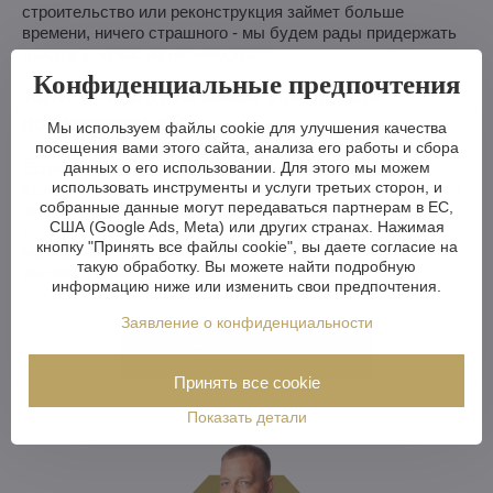
строительство или реконструкция займет больше
времени, ничего страшного - мы будем рады придержать
люстру для вас на нашем складе.
Конфиденциальные предпочтения
Хотите люстру на заказ? Или просто
посоветоваться?
Мы используем файлы cookie для улучшения качества
посещения вами этого сайта, анализа его работы и сбора
Если вы архитектор, дизайнер или подбираете
данных о его использовании. Для этого мы можем
использовать инструменты и услуги третьих сторон, и
хрустальный светильник для своего дома, сообщите нам
собранные данные могут передаваться партнерам в ЕС,
об этом. Мы будем рады проконсультировать вас по
США (Google Ads, Meta) или других странах. Нажимая
вопросам выбора подходящей люстры и вариантов ее
кнопку "Принять все файлы cookie", вы даете согласие на
модификации или вместе с вами разработаем
такую обработку. Вы можете найти подробную
индивидуальный светильник для вашего интерьера.
информацию ниже или изменить свои предпочтения.
Заявление о конфиденциальности
Больше здесь
Принять все cookie
Показать детали