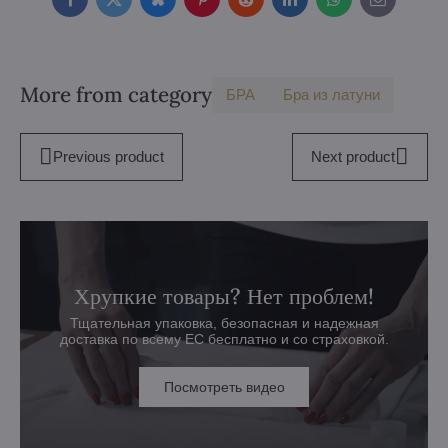
Facebook
Twitter
Bluesky
Pinterest
Reddit
LinkedIn
WhatsApp
E-
mail
More from category
БPA
Бра из латуни
Previous product
Next product
Хрупкие товары? Нет проблем!
Тщательная упаковка, безопасная и надежная
доставка по всему ЕС бесплатно и со страховкой.
Посмотреть видео