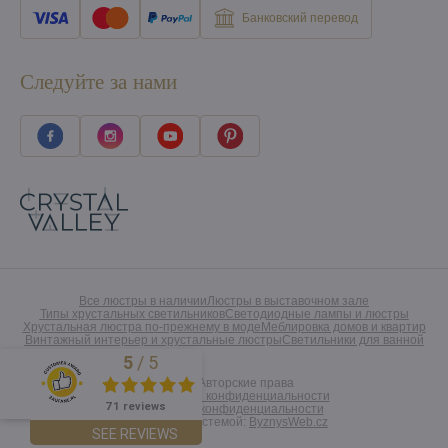
Банковский перевод
Следуйте за нами
Все люстры в наличии
Люстры в выставочном зале
Типы хрустальных светильников
Светодиодные лампы и люстры
Хрустальная люстра по-прежнему в моде
Меблировка домов и квартир
Винтажный интерьер и хрустальные люстры
Светильники для ванной
5
/
5
Excellent
©
2026
Авторские права
Предпочтения конфиденциальности
71 reviews
Заявление о конфиденциальности
Созданный системой:
ByznysWeb.cz
SEE REVIEWS