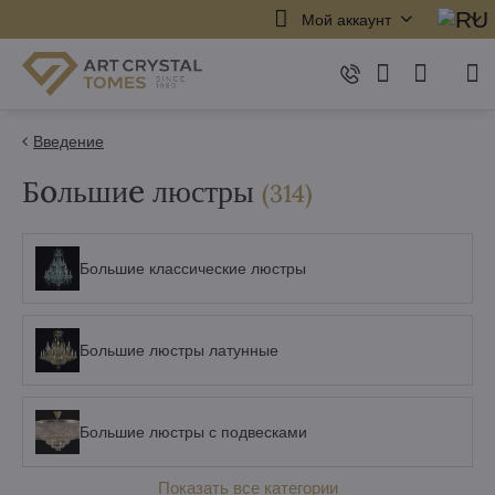
Мой аккаунт
Введение
Бoльшиe люстры
элементов
(
314
)
Большие классические люстры
Большие люстры латунные
Большие люстры с подвесками
Показать все категории