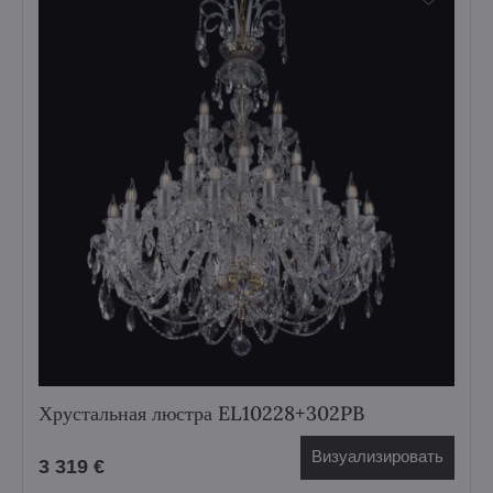
Хрустальная люстра EL10228+302PB
Визуализировать
3 319 €