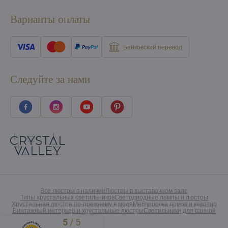
Варианты оплаты
Банковский перевод
Следуйте за нами
Все люстры в наличии
Люстры в выставочном зале
Типы хрустальных светильников
Светодиодные лампы и люстры
Хрустальная люстра по-прежнему в моде
Меблировка домов и квартир
Винтажный интерьер и хрустальные люстры
Светильники для ванной
5
/
5
Excellent