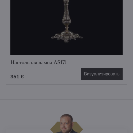
Hастольная лампа AS171
Визуализировать
351 €