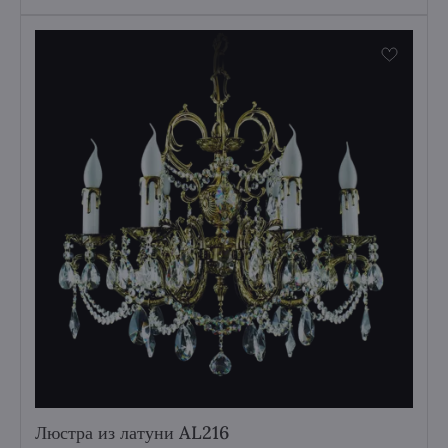
Люстра из латуни AL216