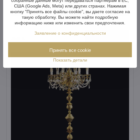
собранные данные могут передаваться партнерам в ЕС,
США (Google Ads, Meta) или других странах. Нажимая
кнопку "Принять все файлы cookie", вы даете согласие на
такую обработку. Вы можете найти подробную
Бра из латуни AN215
информацию ниже или изменить свои предпочтения.
Заявление о конфиденциальности
Визуализировать
358 €
Принять все cookie
Показать детали