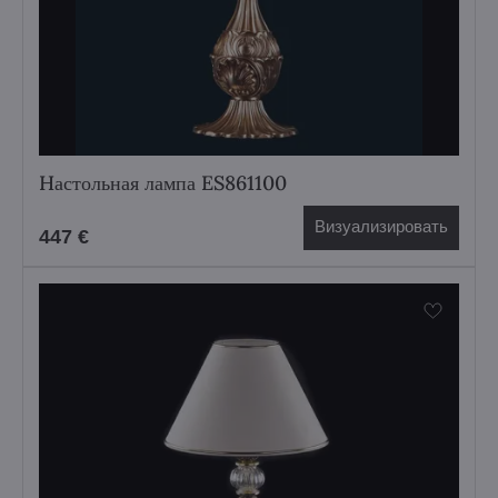
Hастольная лампа ES861100
Визуализировать
447 €