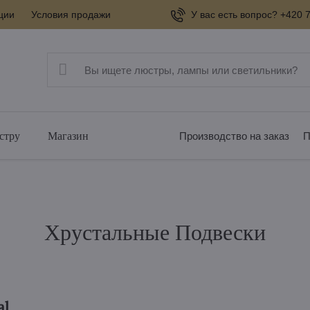
ции
Условия продажи
У вас есть вопрос? +420 7
стру
Магазин
Производство на заказ
П
Хрустальные Подвески
al