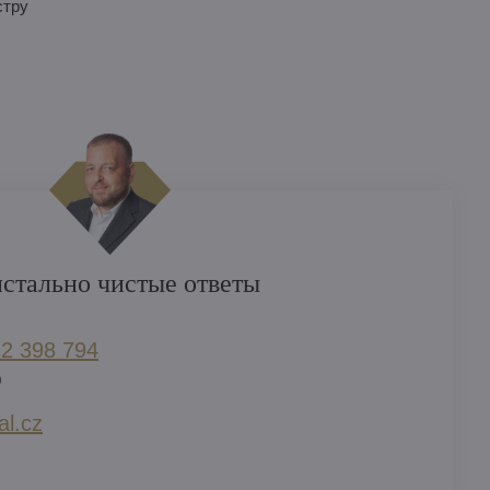
стру
стально чистые ответы
2 398 794​
)
l​.cz