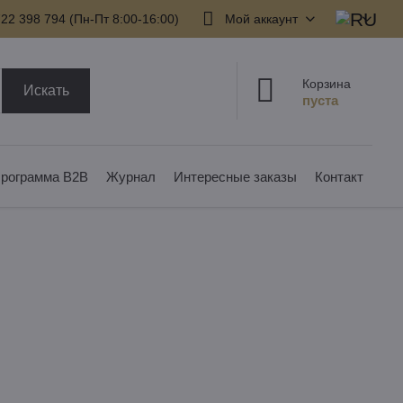
22 398 794​ (Пн-Пт 8:00-16:00)
Мой аккаунт
Корзина
Искать
рограмма B2B
Журнал
Интересные заказы
Контакт