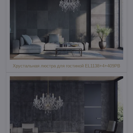
Хрустальная люстра для гостиной EL1138+4+409PB