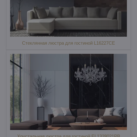
Стеклянная люстра для гостиной L16227CE
Хрустальная люстра для гостиной EL1328021PB