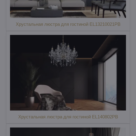
Хрустальная люстра для гостиной EL13210021PB
Хрустальная люстра для гостиной EL140802PB