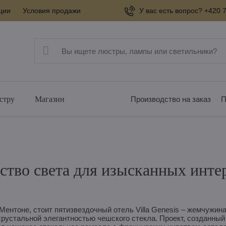
ции
Условия продажи
У вас есть вопрос? +420 7
стру
Магазин
Производство на заказ
П
ство света для изысканных инте
Ментоне, стоит пятизвездочный отель Villa Genesis – жемчужина
рустальной элегантностью чешского стекла. Проект, созданный