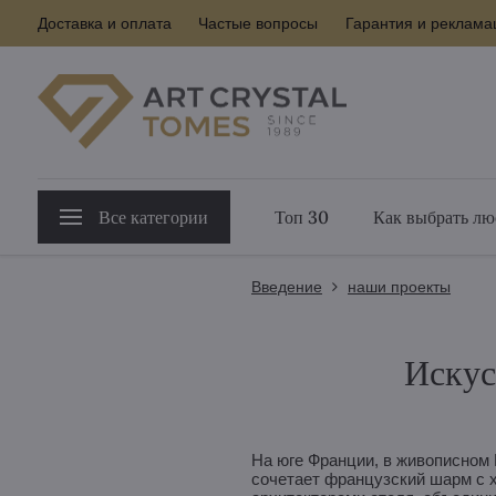
Доставка и оплата
Частые вопросы
Гарантия и реклама
Все категории
Топ 30
Как выбрать лю
Введение
наши проекты
Искус
На юге Франции, в живописном 
сочетает французский шарм с х