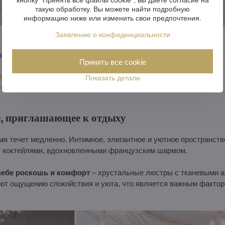
такую обработку. Вы можете найти подробную
информацию ниже или изменить свои предпочтения.
Заявление о конфиденциальности
 категориях:
Принять все cookie
едставительных помещений
Показать детали
люстры
, приглашающее к отдыху
емя течет медленно. Интимное, элегантное и уютное пространс
я коктейлями, вдохновленными французским шармом.
себе роскошь и комфорт
– хрустальные люстры с тканевыми а
уют ощущению спокойствия и уюта, что является важным фактор