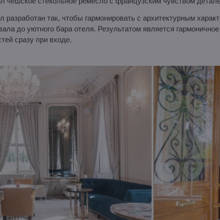
л чешское стекольное ремесло с французским чувством детале
 разработан так, чтобы гармонировать с архитектурным харак
 зала до уютного бара отеля. Результатом является гармоничное
стей сразу при входе.