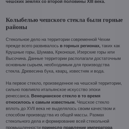
чешских землях со второй половины XIII века.
Колыбелью чешского стекла были горные
районы
Стекольное дело на территории современной Чехии
прежде всего развивалось
в горных регионах,
таких как
Крушные горы, Шумава, Крконоше, Изерские горы или
Высочина. Данные территории располагали достаточным
основным сырьем, необходимым для производства
стекла. Древесина бука, кварц, известняк и вода.
На первое стекло, произведенное на чешской территории,
сильно повлияло итальянское искусство эпохи
ренессанса.
Венецианское стекло в то время
относилось к самым известным.
Чешское стекло
вплоть до XVII века не выделялось своим качеством и
способом производства из общей массы. Размах
стекольного дела и формирование всей стекольной
промышленности
принесло правление императора