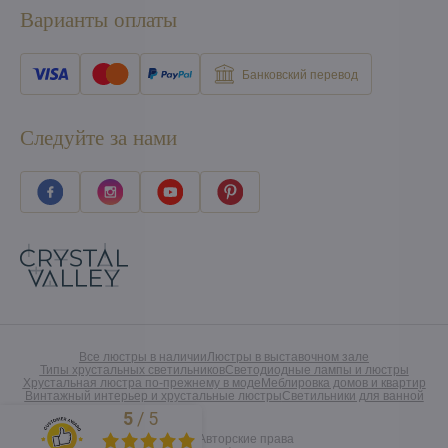
Варианты оплаты
Банковский перевод
Следуйте за нами
Все люстры в наличии
Люстры в выставочном зале
Типы хрустальных светильников
Светодиодные лампы и люстры
Хрустальная люстра по-прежнему в моде
Меблировка домов и квартир
Винтажный интерьер и хрустальные люстры
Светильники для ванной
5
/
5
Excellent
©
2026
Авторские права