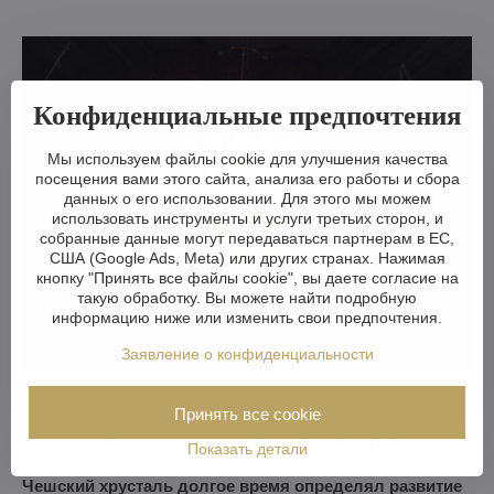
Конфиденциальные предпочтения
Мы используем файлы cookie для улучшения качества
посещения вами этого сайта, анализа его работы и сбора
данных о его использовании. Для этого мы можем
использовать инструменты и услуги третьих сторон, и
собранные данные могут передаваться партнерам в ЕС,
США (Google Ads, Meta) или других странах. Нажимая
кнопку "Принять все файлы cookie", вы даете согласие на
такую обработку. Вы можете найти подробную
информацию ниже или изменить свои предпочтения.
Заявление о конфиденциальности
Принять все cookie
Что стояло за успехом чешского хрусталя?
Показать детали
Чешский хрусталь долгое время определял развитие