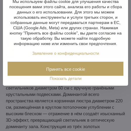
Мы используем файлы cookie для улучшения качества
посещения вами этого сайта, анализа его работы и сбора
данных о его использовании. Для этого мы можем
использовать инструменты и услуги третьих сторон, и
собранные данные могут передаваться партнерам в ЕС,
США (Google Ads, Meta) или других странах. Нажимая
кнопку "Принять все файлы cookie", вы даете согласие на
такую обработку. Вы можете найти подробную
информацию ниже или изменить свои предпочтения.
Заявление о конфиденциальности
Bistro Bianco — пример проекта, в котором светильник
Принять все cookie
был создан полностью под данное пространство. По
Показать детали
периметру зала расположены семь накладных корзинных
светильников диаметром 60 см с вручную гранёными
хрустальными подвесками. Доминантой всего
пространства является корзинная люстра диаметром 220
см, размещённая в круглом потолочном углублении с
высоким блеском — отражение в нём создаёт изысканный
3D-эффект, превращающий светильник в оптическую
доминанту зала. Конструкция из трёх золотых