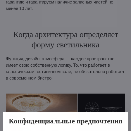
гарантию и гарантируем наличие запасных частей не
менее 10 лет.
Когда архитектура определяет
форму светильника
Функция, дизайн, атмосфера — каждое пространство
имеет свою собственную логику. То, что работает в
классическом гостиничном зале, не обязательно работает
в современном бистро.
Конфиденциальные предпочтения