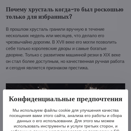
Почему хрусталь когда-то был роскошью
только для избранных?
В прошлом хрусталь гранили вручную в течение
нескольких недель или месяцев, что делало его
чрезвычайно дорогим. В XVII веке его могли позволить
себе только королевские дворы и самые богатые
дворяне. Только с развитием машинной резки в XIX веке
он стал более доступным, но качественная ручная работа
и сегодня является признаком престижа.
Конфиденциальные предпочтения
Мы используем файлы cookie для улучшения качества
посещения вами этого сайта, анализа его работы и сбора
данных о его использовании. Для этого мы можем
использовать инструменты и услуги третьих сторон, и