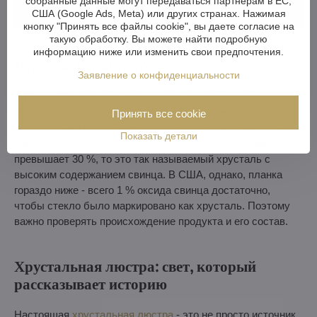
собранные данные могут передаваться партнерам в ЕС,
США (Google Ads, Meta) или других странах. Нажимая
кнопку "Принять все файлы cookie", вы даете согласие на
такую обработку. Вы можете найти подробную
информацию ниже или изменить свои предпочтения.
Что говорит закон?
Заявление о конфиденциальности
В Европейском союзе существуют четкие правила
маркировки хрусталя. Стеклянное изделие должно
Принять все cookie
содержать не менее 10 % оксида свинца, чтобы иметь
Показать детали
маркировку «хрусталь». Если процентное содержание
превышает 30 %, то это так называемый хрусталь с
высоким содержанием свинца. В США, однако, планка
гораздо ниже - всего 1 % оксида свинца достаточно,
чтобы стекло было маркировано как хрусталь. Поэтому
важно проверять происхождение продукта и его состав.
Хрустальная люстра: свет, который
рассказывает историю
Настоящая
хрустальная люстра
- это не просто источник