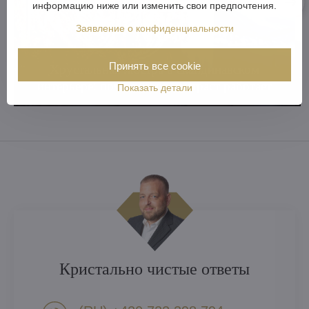
информацию ниже или изменить свои предпочтения.
Заявление о конфиденциальности
Принять все cookie
Хрустальная люстра в скандинавском
интерьере: почему этот контраст работает
Показать детали
Кристально чистые ответы