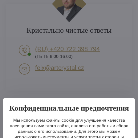
Кристально чистые ответы
(RU) +420 722 398 794​
(Пн-Пт 8:00-16:00)
feix​@artcrystal​.cz
Все о покупке
Конфиденциальные предпочтения
Доставка и оплата
Мы используем файлы cookie для улучшения качества
посещения вами этого сайта, анализа его работы и сбора
Гарантия и рекламации
данных о его использовании. Для этого мы можем
Как оплатить
использовать инструменты и услуги третьих сторон, и