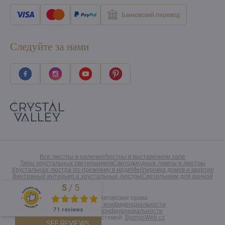
Банковский перевод
Следуйте за нами
Все люстры в наличии
Люстры в выставочном зале
Типы хрустальных светильников
Светодиодные лампы и люстры
Хрустальная люстра по-прежнему в моде
Меблировка домов и квартир
Винтажный интерьер и хрустальные люстры
Светильники для ванной
5
/
5
Excellent
©
2026
Авторские права
Предпочтения конфиденциальности
71 reviews
Заявление о конфиденциальности
Созданный системой:
ByznysWeb.cz
SEE REVIEWS