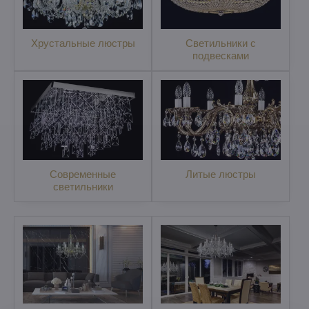
Хрустальные люстры
Светильники с
подвесками
Литые люстры
Cовременные
светильники