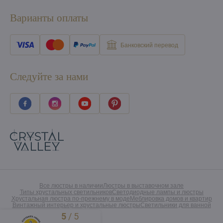
Варианты оплаты
Банковский перевод
Следуйте за нами
Все люстры в наличии
Люстры в выставочном зале
Типы хрустальных светильников
Светодиодные лампы и люстры
Хрустальная люстра по-прежнему в моде
Меблировка домов и квартир
Винтажный интерьер и хрустальные люстры
Светильники для ванной
5
/
5
Excellent