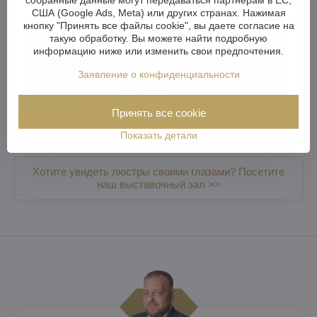
собранные данные могут передаваться партнерам в ЕС,
хрустальные люстры
хрустальные люстры
США (Google Ads, Meta) или других странах. Нажимая
кнопку "Принять все файлы cookie", вы даете согласие на
такую обработку. Вы можете найти подробную
информацию ниже или изменить свои предпочтения.
Заявление о конфиденциальности
Принять все cookie
Шпифованные люстры
Роскошные люстры
Показать детали
Хотите увидеть люстры своими глазами? Посетите
наш выставочный зал >>