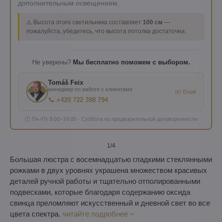
дополнительным освещением.
⚠️ Высота этого светильника составляет
100 см
—
пожалуйста, убедитесь, что высота потолка достаточна.
Не уверены?
Мы бесплатно поможем с выбором.
Tomáš Feix
менеджер по работе с клиентами
✉️ Email
📞 +420 722 398 794
🕐 Пн–Пт 8:00–16:00 · Суббота по предварительной договоренности
1
/4
Большая люстра с восемнадцатью гладкими стеклянными
рожками в двух уровнях украшена множеством красивых
деталей ручной работы и тщательно отполированными
подвесками, которые благодаря содержанию оксида
свинца преломляют искусственный и дневной свет во все
цвета спектра.
читайте подробнее