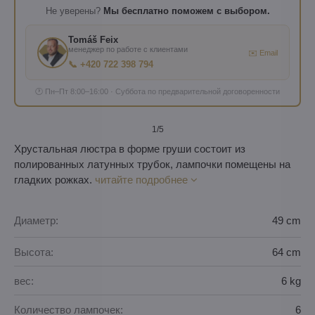
Не уверены?
Мы бесплатно поможем с выбором.
Tomáš Feix
менеджер по работе с клиентами
✉️ Email
📞 +420 722 398 794
🕐 Пн–Пт 8:00–16:00 · Суббота по предварительной договоренности
1
/5
Хрустальная люстра в форме груши состоит из
полированных латунных трубок, лампочки помещены на
гладких рожках.
читайте подробнее
Диаметр:
49 cm
Высота:
64 cm
вес:
6 kg
Количество лампочек:
6