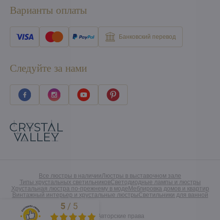
Варианты оплаты
Банковский перевод
Следуйте за нами
Все люстры в наличии
Люстры в выставочном зале
Типы хрустальных светильников
Светодиодные лампы и люстры
Хрустальная люстра по-прежнему в моде
Меблировка домов и квартир
Винтажный интерьер и хрустальные люстры
Светильники для ванной
5
/
5
Excellent
©
2026
Авторские права