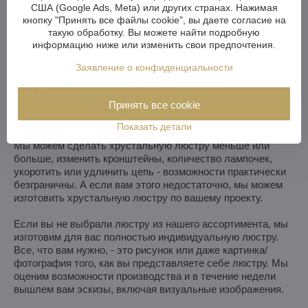
США (Google Ads, Meta) или других странах. Нажимая
кнопку "Принять все файлы cookie", вы даете согласие на
такую обработку. Вы можете найти подробную
информацию ниже или изменить свои предпочтения.
Заявление о конфиденциальности
Принять все cookie
Показать детали
Мы можем сделать хрустальную люстру меньше или
больше, изменить кронштейны, количество лампочек,
укоротить или удлинить цепь - возможности практически
безграничны. А если вам этого недостаточно, мы можем
изготовить хрустальную люстру по вашему проекту.
Если вы не выбрали люстру из нашего ассортимента, мы
изготовим для вас полностью индивидуальную люстру.
Все, что вам нужно, - это рисунок или даже картинка/
фотография того, как вы представляете себе люстру. Мы
оценим возможности производства и в течение недели
вышлем вам эскизы, включая визуальные изображения.