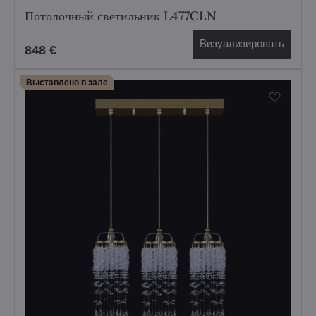
Потолочный светильник L477CLN
Визуализировать
848 €
Выставлено в зале