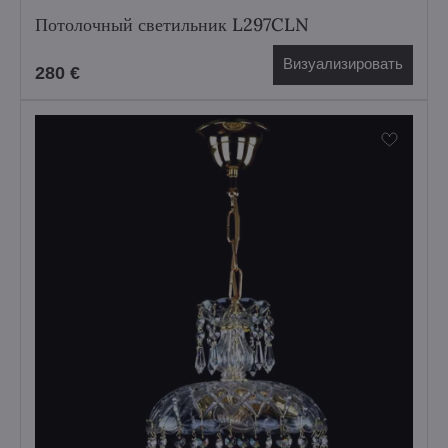
Потолочный светильник L297CLN
Визуализировать
280 €