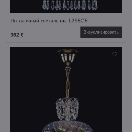
Потолочный светильник L296CE
Визуализировать
362 €