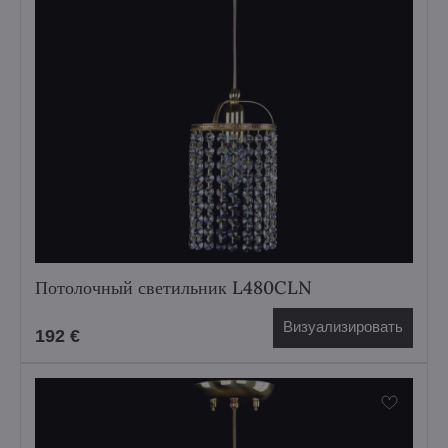
Потолочный светильник L480CLN
Визуализировать
192 €