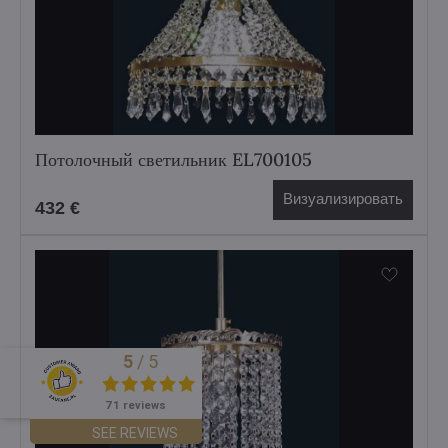
Потолочный светильник EL700105
Визуализировать
432 €
5
/
5
Excellent
71 reviews
SEE REVIEWS