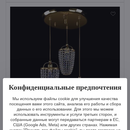
Конфиденциальные предпочтения
Мы используем файлы cookie для улучшения качества
посещения вами этого сайта, анализа его работы и сбора
данных о его использовании. Для этого мы можем
использовать инструменты и услуги третьих сторон, и
собранные данные могут передаваться партнерам в ЕС,
Потолочный светильник L472CLN
США (Google Ads, Meta) или других странах. Нажимая
кнопку "Принять все файлы cookie", вы даете согласие на