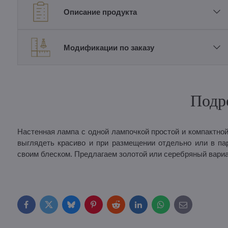
Описание продукта
Модификации по заказу
Подр
Настенная лампа с одной лампочкой простой и компактно
выглядеть красиво и при размещении отдельно или в па
своим блеском. Предлагаем золотой или серебряный вариа
Facebook
Twitter
Bluesky
Pinterest
Reddit
LinkedIn
WhatsApp
E-
mail