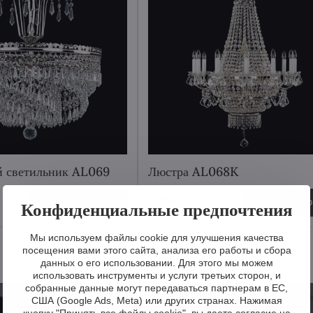
 светильник AL069
Люстра AL068K
2 399 €
Визуализировать
Визуализиро
Конфиденциальные предпочтения
Мы используем файлы cookie для улучшения качества
посещения вами этого сайта, анализа его работы и сбора
данных о его использовании. Для этого мы можем
использовать инструменты и услуги третьих сторон, и
собранные данные могут передаваться партнерам в ЕС,
США (Google Ads, Meta) или других странах. Нажимая
кнопку "Принять все файлы cookie", вы даете согласие на