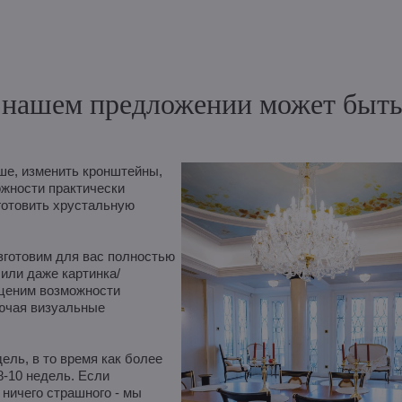
нашем предложении может быть и
е, изменить кронштейны,
ожности практически
готовить хрустальную
зготовим для вас полностью
 или даже картинка/
оценим возможности
лючая визуальные
ль, в то время как более
8-10 недель. Если
ничего страшного - мы