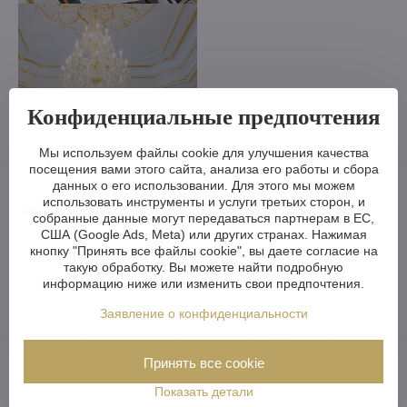
Конфиденциальные предпочтения
Мы используем файлы cookie для улучшения качества
посещения вами этого сайта, анализа его работы и сбора
данных о его использовании. Для этого мы можем
использовать инструменты и услуги третьих сторон, и
собранные данные могут передаваться партнерам в ЕС,
Мы можем сделать хрустальную люстру меньше или
США (Google Ads, Meta) или других странах. Нажимая
кнопку "Принять все файлы cookie", вы даете согласие на
больше, изменить кронштейны, количество лампочек,
такую обработку. Вы можете найти подробную
укоротить или удлинить цепь - возможности практически
информацию ниже или изменить свои предпочтения.
безграничны. А если вам этого недостаточно, мы можем
изготовить хрустальную люстру по вашему проекту.
Заявление о конфиденциальности
Если вы не выбрали люстру из нашего ассортимента, мы
изготовим для вас полностью индивидуальную люстру.
Принять все cookie
Все, что вам нужно, - это рисунок или даже картинка/
фотография того, как вы представляете себе люстру. Мы
Показать детали