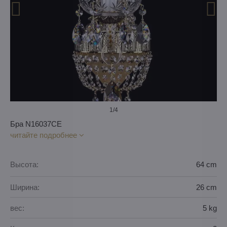
1
/4
Бра N16037CE
читайте подробнее
Высота:
64 cm
Ширина:
26 cm
вес:
5 kg