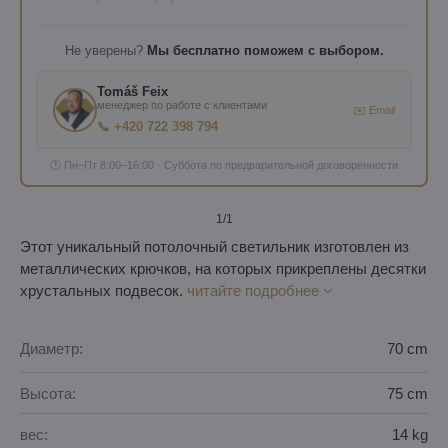
Не уверены?
Мы бесплатно поможем с выбором.
Tomáš Feix
менеджер по работе с клиентами
✉️ Email
📞 +420 722 398 794
🕐 Пн–Пт 8:00–16:00 · Суббота по предварительной договоренности
1
/1
Этот уникальный потолочный светильник изготовлен из
металлических крючков, на которых прикреплены десятки
хрустальных подвесок.
читайте подробнее
Диаметр:
70 cm
Высота:
75 cm
вес:
14 kg