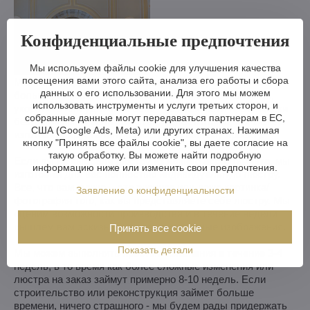
Конфиденциальные предпочтения
Мы используем файлы cookie для улучшения качества
посещения вами этого сайта, анализа его работы и сбора
Мы можем сделать хрустальную люстру меньше или
данных о его использовании. Для этого мы можем
больше, изменить кронштейны, количество лампочек,
использовать инструменты и услуги третьих сторон, и
укоротить или удлинить цепь - возможности практически
собранные данные могут передаваться партнерам в ЕС,
безграничны. А если вам этого недостаточно, мы можем
США (Google Ads, Meta) или других странах. Нажимая
изготовить хрустальную люстру по вашему проекту.
кнопку "Принять все файлы cookie", вы даете согласие на
такую обработку. Вы можете найти подробную
Если вы не выбрали люстру из нашего ассортимента, мы
информацию ниже или изменить свои предпочтения.
изготовим для вас полностью индивидуальную люстру.
Все, что вам нужно, - это рисунок или даже картинка/
Заявление о конфиденциальности
фотография того, как вы представляете себе люстру. Мы
оценим возможности производства и в течение недели
вышлем вам эскизы, включая визуальные изображения.
Принять все cookie
Показать детали
Мы можем выполнить простые изменения в течение 3-4
недель, в то время как более сложные изменения или
люстра на заказ займут примерно 8-10 недель. Если
строительство или реконструкция займет больше
времени, ничего страшного - мы будем рады придержать