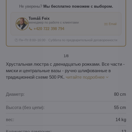
Не уверены?
Мы бесплатно поможем с выбором.
Tomáš Feix
менеджер по работе с клиентами
✉️ Email
📞 +420 722 398 794
🕐 Пн–Пт 8:00–16:00 · Суббота по предварительной договоренности
1
/8
Хрустальная люстра с двенадцатью рожками. Все части -
миски и центральные вазы - ручно шлифованные в
традиционной схеме 500 PK.
читайте подробнее
Диаметр:
80 cm
Высота (без цепи):
55 cm
вес:
14 kg
Количество лампочек:
12