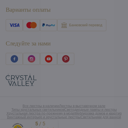
Варианты оплаты
Банковский перевод
Следуйте за нами
Все люстры в наличии
Люстры в выставочном зале
Типы хрустальных светильников
Светодиодные лампы и люстры
Хрустальная люстра по-прежнему в моде
Меблировка домов и квартир
Винтажный интерьер и хрустальные люстры
Светильники для ванной
5
/
5
Excellent