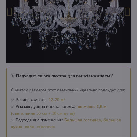
✨
Подходит ли эта люстра для вашей комнаты?
С учётом размеров этот светильник идеально подойдёт для:
✅ Размер комнаты:
12–20 м²
✅ Рекомендуемая высота потолка:
не менее 2,6 м
(светильник 55 см + 30 см цепь)
✅ Подходящие помещения:
Большая гостиная, большая
кухня, холл, столовая