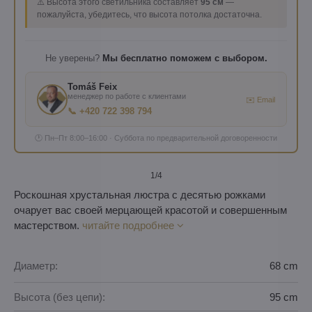
⚠️ Высота этого светильника составляет
95 см
—
пожалуйста, убедитесь, что высота потолка достаточна.
Не уверены?
Мы бесплатно поможем с выбором.
Tomáš Feix
менеджер по работе с клиентами
✉️ Email
📞 +420 722 398 794
🕐 Пн–Пт 8:00–16:00 · Суббота по предварительной договоренности
1
/4
Роскошная хрустальная люстра с десятью рожками
очарует вас своей мерцающей красотой и совершенным
мастерством.
читайте подробнее
Диаметр:
68 cm
Высота (без цепи):
95 cm