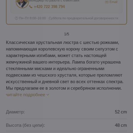
менеджер по работе с клиентами
✉️ Email
📞 +420 722 398 794
🕐 Пн–Пт 8:00–16:00 · Суббота по предварительной договоренности
1
/5
Классическая хрустальная люстра с шестью рожками,
напоминающая королевскую корону своим силуэтом с
характерными изгибами, может стать настоящей
жемчужиной вашего интерьера. Лампа богато украшена
стеклянными мисками и идеально ограненными
подвесками из чешского хрусталя, которые преломляют
искусственный и дневной свет во всех оттенках спектра.
Мы предлагаем ее в золотом и серебряном исполнении.
читайте подробнее
Диаметр:
52 cm
Высота (без цепи):
48 cm