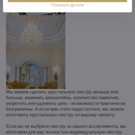
Показать детали
Мы можем сделать хрустальную люстру меньше или
больше, изменить кронштейны, количество лампочек,
укоротить или удлинить цепь - возможности практически
безграничны. А если вам этого недостаточно, мы можем
изготовить хрустальную люстру по вашему проекту.
Если вы не выбрали люстру из нашего ассортимента, мы
изготовим для вас полностью индивидуальную люстру.