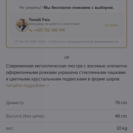
Не уверены?
Мы бесплатно поможем с выбором.
Tomáš Feix
менеджер по работе с клиентами
✉️ Email
📞 +420 722 398 794
🕐 Пн–Пт 8:00–16:00 · Суббота по предварительной договоренности
1
/6
Современная металлическая люстра с восемью элегантно
оформленными рожками украшена стеклянными чашками
и цветными хрустальными подвесками в форме шаров.
читайте подробнее
Диаметр:
78 cm
Высота (без цепи):
48 cm
вес:
10 kg