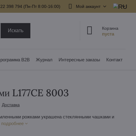
22 398 794​ (Пн-Пт 8:00-16:00)
Мой аккаунт
Корзина
Искать
рограмма B2B
Журнал
Интересные заказы
Контакт
ами L177CE 8003
Доставка
рмленными рожками украшена стеклянными чашками и
 подробнее