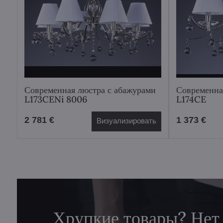
Современная люстра с абажурами
Современна
L173CENi 8006
L174CE
2 781 €
1 373 €
Визуализировать
Хрупкие товары? Нет