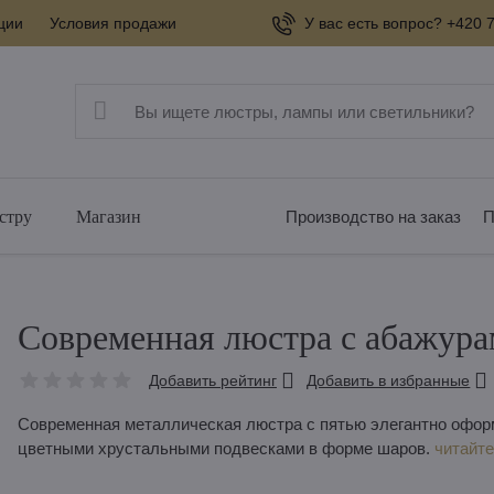
ции
Условия продажи
У вас есть вопрос? +420 7
стру
Магазин
Производство на заказ
П
Современная люстра с абажур
Добавить рейтинг
Добавить в избранные
Современная металлическая люстра с пятью элегантно офо
цветными хрустальными подвесками в форме шаров.
читайте