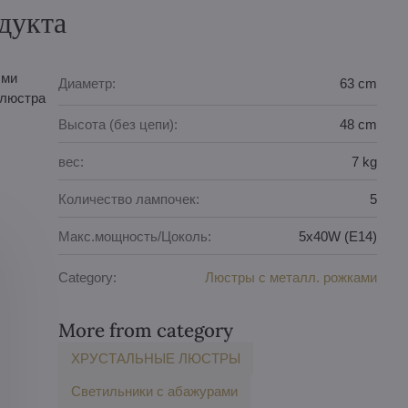
дукта
ыми
Диаметр:
63 cm
 люстра
Высота (без цепи):
48 cm
вес:
7 kg
Количество лампочек:
5
Макс.мощность/Цоколь:
5x40W (E14)
Category:
Люстры с металл. рoжкaми
More from category
ХРУСТАЛЬНЫЕ ЛЮСТРЫ
Светильники с абажурами