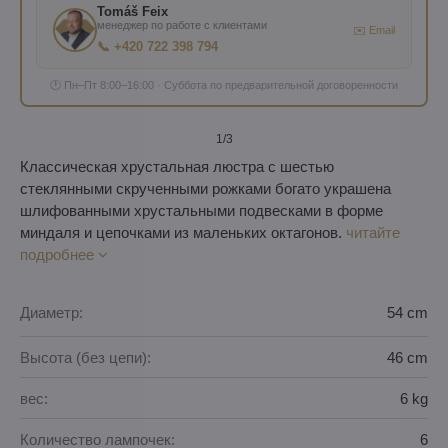
Tomáš Feix
менеджер по работе с клиентами
✉️ Email
📞 +420 722 398 794
🕐 Пн–Пт 8:00–16:00 · Суббота по предварительной договоренности
1
/3
Классическая хрустальная люстра с шестью
стеклянными скрученными рожками богато украшена
шлифованными хрустальными подвесками в форме
миндаля и цепочками из маленьких октагонов.
читайте
подробнее
Диаметр:
54 cm
Высота (без цепи):
46 cm
вес:
6 kg
Количество лампочек:
6