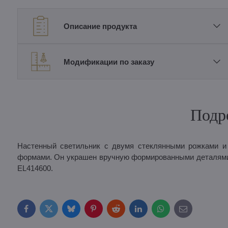
Описание продукта
Модификации по заказу
Подр
Настенный светильник с двумя стеклянными рожками и
формами. Он украшен вручную формированными деталями 
EL414600.
Facebook
Twitter
Bluesky
Pinterest
Reddit
LinkedIn
WhatsApp
E-
mail