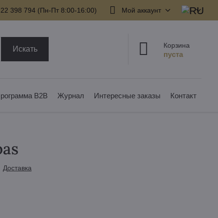
22 398 794​ (Пн-Пт 8:00-16:00)
Мой аккаунт
Корзина
Искать
рограмма B2B
Журнал
Интересные заказы
Контакт
pas
Доставка