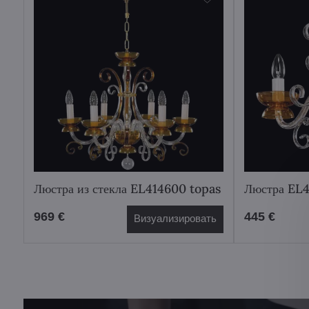
Люстра из стекла EL414600 topas
Люстра EL4
969 €
445 €
Визуализировать