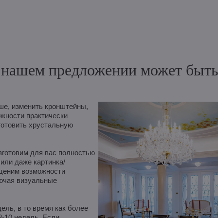
нашем предложении может быть и
е, изменить кронштейны,
ожности практически
готовить хрустальную
зготовим для вас полностью
 или даже картинка/
оценим возможности
лючая визуальные
ль, в то время как более
8-10 недель. Если