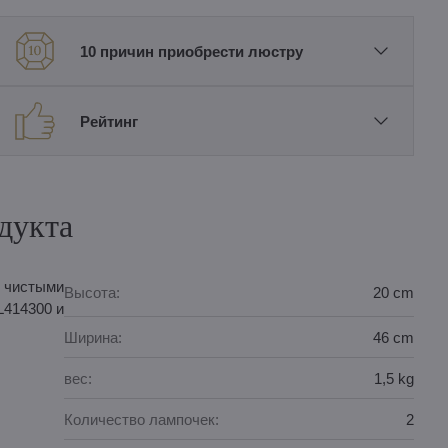
10 причин приобрести люстру
Рейтинг
дукта
 чистыми
Высота:
20 cm
L414300 и
Ширина:
46 cm
вес:
1,5 kg
Количество лампочек:
2