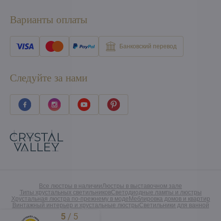
Варианты оплаты
Банковский перевод
Следуйте за нами
Все люстры в наличии
Люстры в выставочном зале
Типы хрустальных светильников
Светодиодные лампы и люстры
Хрустальная люстра по-прежнему в моде
Меблировка домов и квартир
Винтажный интерьер и хрустальные люстры
Светильники для ванной
5
/
5
Excellent