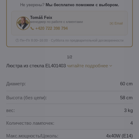
Не уверены?
Мы бесплатно поможем с выбором.
Tomáš Feix
менеджер по работе с клиентами
✉️ Email
📞 +420 722 398 794
🕐 Пн–Пт 8:00–16:00 · Суббота по предварительной договоренности
1
/2
Люстра из стекла EL401403
читайте подробнее
Диаметр:
60 cm
Высота (без цепи):
58 cm
вес:
3 kg
Количество лампочек:
4
Макс.мощность/Цоколь:
4x40W (E14)