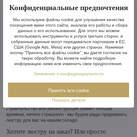
Конфиденциальные предпочтения
Мы можем сделать хрустальную люстру меньше или
Мы используем файлы cookie для улучшения качества
больше, изменить кронштейны, количество лампочек,
посещения вами этого сайта, анализа его работы и сбора
укоротить или удлинить цепь - возможности практически
данных о его использовании. Для этого мы можем
безграничны. А если вам этого недостаточно, мы можем
использовать инструменты и услуги третьих сторон, и
изготовить хрустальную люстру по вашему проекту.
собранные данные могут передаваться партнерам в ЕС,
США (Google Ads, Meta) или других странах. Нажимая
Если вы не выбрали люстру из нашего ассортимента, мы
кнопку "Принять все файлы cookie", вы даете согласие на
изготовим для вас полностью индивидуальную люстру.
такую обработку. Вы можете найти подробную
Все, что вам нужно, - это рисунок или даже картинка/
информацию ниже или изменить свои предпочтения.
фотография того, как вы представляете себе люстру. Мы
оценим возможности производства и в течение недели
Заявление о конфиденциальности
вышлем вам эскизы, включая визуальные изображения.
Принять все cookie
Мы можем выполнить простые изменения в течение 3-4
недель, в то время как более сложные изменения или
Показать детали
люстра на заказ займут примерно 8-10 недель. Если
строительство или реконструкция займет больше
времени, ничего страшного - мы будем рады придержать
люстру для вас на нашем складе.
Хотите люстру на заказ? Или просто