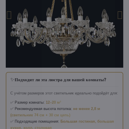
✨
Подходит ли эта люстра для вашей комнаты?
С учётом размеров этот светильник идеально подойдёт для:
✅ Размер комнаты:
12–20 м²
✅ Рекомендуемая высота потолка:
не менее 2,8 м
(светильник 74 см + 30 см цепь)
✅ Подходящие помещения:
Большая гостиная, большая
кухня, холл, столовая