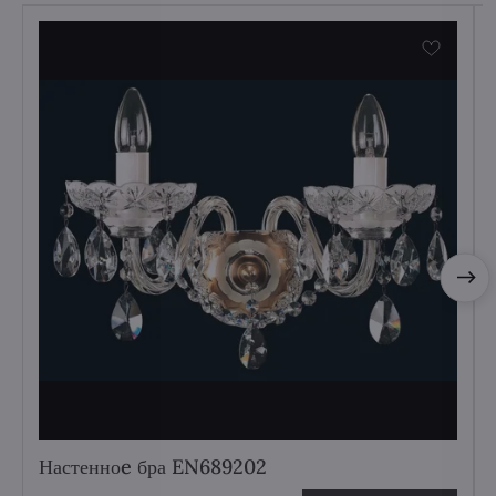
Настенноe бра EN689202