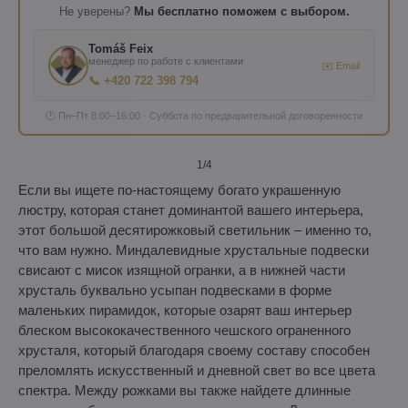
Не уверены?
Мы бесплатно поможем с выбором.
Tomáš Feix
менеджер по работе с клиентами
✉️ Email
📞 +420 722 398 794
🕐 Пн–Пт 8:00–16:00 · Суббота по предварительной договоренности
1
/4
Если вы ищете по-настоящему богато украшенную
люстру, которая станет доминантой вашего интерьера,
этот большой десятирожковый светильник – именно то,
что вам нужно. Миндалевидные хрустальные подвески
свисают с мисок изящной огранки, а в нижней части
хрусталь буквально усыпан подвесками в форме
маленьких пирамидок, которые озарят ваш интерьер
блеском высококачественного чешского ограненного
хрусталя, который благодаря своему составу способен
преломлять искусственный и дневной свет во все цвета
спектра. Между рожками вы также найдете длинные