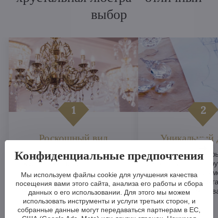
выбор
Роскошный вид
Уникальный 
Конфиденциальные предпочтения
Хрустальная люстра мгновенно
Хрустальные люстры
придает помещению
изготавливаются вру
элегантность и изысканность,
каждый экземпляр м
Мы используем файлы cookie для улучшения качества
повышая престиж любого
оригинальным, что г
посещения вами этого сайта, анализа его работы и сбора
помещения.
исключительность в
данных о его использовании. Для этого мы можем
интерьера.
использовать инструменты и услуги третьих сторон, и
собранные данные могут передаваться партнерам в ЕС,