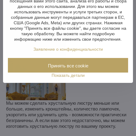
посещения вами этого сайта, анализа его работы и сбора
данных о его использовании. Для этого мы можем
использовать инструменты и услуги третьих сторон, и
собранные данные могут передаваться партнерам в ЕС,
США (Google Ads, Meta) или других странах. Нажимая
кнопку "Принять все файлы cookie", вы даете согласие на
такую обработку. Вы можете найти подробную
информацию ниже или изменить свои предпочтения.
Заявление о конфиденциальности
Принять все cookie
Показать детали
Мы можем сделать хрустальную люстру меньше или
больше, изменить кронштейны, количество лампочек,
укоротить или удлинить цепь - возможности практически
безграничны. А если вам этого недостаточно, мы можем
изготовить хрустальную люстру по вашему проекту.