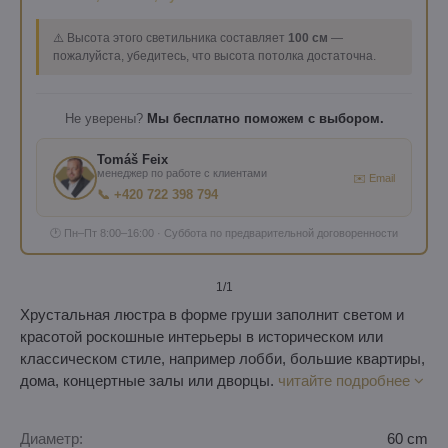
⚠️ Высота этого светильника составляет
100 см
—
пожалуйста, убедитесь, что высота потолка достаточна.
Не уверены?
Мы бесплатно поможем с выбором.
Tomáš Feix
менеджер по работе с клиентами
✉️ Email
📞 +420 722 398 794
🕐 Пн–Пт 8:00–16:00 · Суббота по предварительной договоренности
1
/1
Хрустальная люстра в форме груши заполнит светом и
красотой роскошные интерьеры в историческом или
классическом стиле, например лобби, большие квартиры,
дома, концертные залы или дворцы.
читайте подробнее
Диаметр:
60 cm