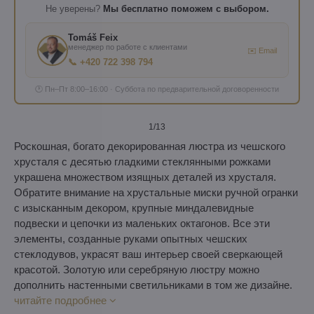
Не уверены?
Мы бесплатно поможем с выбором.
Tomáš Feix
менеджер по работе с клиентами
✉️ Email
📞 +420 722 398 794
🕐 Пн–Пт 8:00–16:00 · Суббота по предварительной договоренности
1
/13
Роскошная, богато декорированная люстра из чешского
хрусталя с десятью гладкими стеклянными рожками
украшена множеством изящных деталей из хрусталя.
Обратите внимание на хрустальные миски ручной огранки
с изысканным декором, крупные миндалевидные
подвески и цепочки из маленьких октагонов. Все эти
элементы, созданные руками опытных чешских
стеклодувов, украсят ваш интерьер своей сверкающей
красотой. Золотую или серебряную люстру можно
дополнить настенными светильниками в том же дизайне.
читайте подробнее