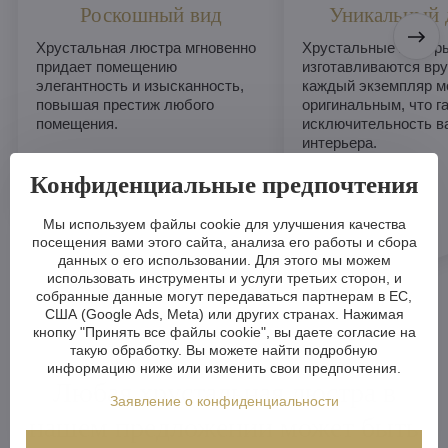
Роскошный вид
Уникальный 
Хрустальная люстра мгновенно
Хрустальные люстры
придает помещению
изготавливаются вру
элегантность и изысканность,
каждый экземпляр м
повышая престиж любого
оригинальным, что г
помещения.
исключительность в
интерьера.
Конфиденциальные предпочтения
Мы используем файлы cookie для улучшения качества
посещения вами этого сайта, анализа его работы и сбора
данных о его использовании. Для этого мы можем
использовать инструменты и услуги третьих сторон, и
собранные данные могут передаваться партнерам в ЕС,
США (Google Ads, Meta) или других странах. Нажимая
кнопку "Принять все файлы cookie", вы даете согласие на
такую обработку. Вы можете найти подробную
информацию ниже или изменить свои предпочтения.
Любая хрустальная люстра в
Заявление о конфиденциальности
нашем предложении может быть