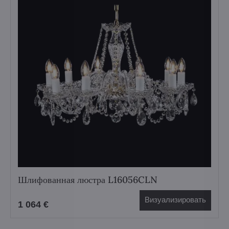
Шлифованная люстра L16056CLN
Визуализировать
1 064 €