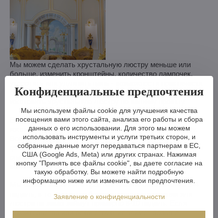
Мы можем сделать хрустальную люстру меньше или
больше, изменить кронштейны, количество лампочек,
укоротить или удлинить цепь - возможности практически
Конфиденциальные предпочтения
безграничны. А если вам этого недостаточно, мы можем
изготовить хрустальную люстру по вашему проекту.
Мы используем файлы cookie для улучшения качества
посещения вами этого сайта, анализа его работы и сбора
Если вы не выбрали люстру из нашего ассортимента, мы
данных о его использовании. Для этого мы можем
изготовим для вас полностью индивидуальную люстру.
использовать инструменты и услуги третьих сторон, и
Все, что вам нужно, - это рисунок или даже картинка/
собранные данные могут передаваться партнерам в ЕС,
фотография того, как вы представляете себе люстру. Мы
США (Google Ads, Meta) или других странах. Нажимая
оценим возможности производства и в течение недели
кнопку "Принять все файлы cookie", вы даете согласие на
вышлем вам эскизы, включая визуальные изображения.
такую обработку. Вы можете найти подробную
информацию ниже или изменить свои предпочтения.
Мы можем выполнить простые изменения в течение 3-4
недель, в то время как более сложные изменения или
Заявление о конфиденциальности
люстра на заказ займут примерно 8-10 недель. Если
строительство или реконструкция займет больше