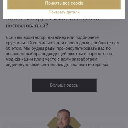
времени, ничего страшного - мы будем рады придержать
Принять все cookie
люстру для вас на нашем складе.
Показать детали
Хотите люстру на заказ? Или просто
посоветоваться?
Если вы архитектор, дизайнер или подбираете
хрустальный светильник для своего дома, сообщите нам
об этом. Мы будем рады проконсультировать вас по
вопросам выбора подходящей люстры и вариантов ее
модификации или вместе с вами разработаем
индивидуальный светильник для вашего интерьера.
Больше здесь