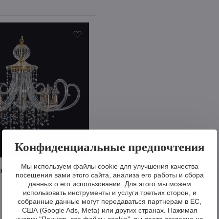
Конфиденциальные предпочтения
Мы используем файлы cookie для улучшения качества
ая люстра EL439809-3
посещения вами этого сайта, анализа его работы и сбора
данных о его использовании. Для этого мы можем
Визуализировать
использовать инструменты и услуги третьих сторон, и
собранные данные могут передаваться партнерам в ЕС,
США (Google Ads, Meta) или других странах. Нажимая
кнопку "Принять все файлы cookie", вы даете согласие на