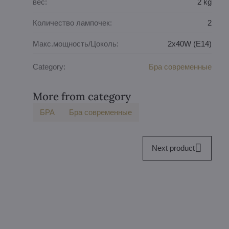
вес:
2 kg
Количество лампочек:
2
Макс.мощность/Цоколь:
2x40W (E14)
Category:
Бра современные
More from category
БPA
Бра современные
Next product