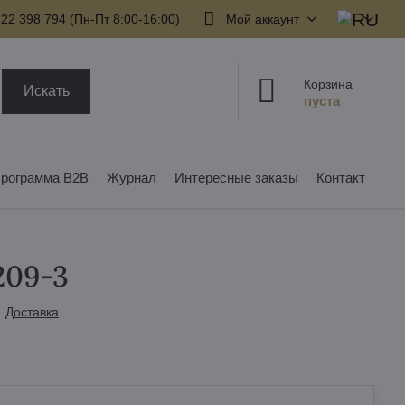
22 398 794​ (Пн-Пт 8:00-16:00)
Мой аккаунт
Корзина
Искать
рограмма B2B
Журнал
Интересные заказы
Контакт
209-3
Доставка