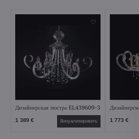
Дизайнерская люстра EL439609-3
Дизайнерск
1 389 €
1 773 €
Визуализировать