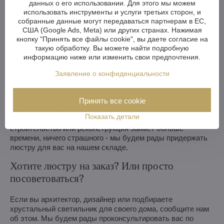
данных о его использовании. Для этого мы можем
безграничны. А если вам этого недостаточно, мы можем
использовать инструменты и услуги третьих сторон, и
изготовить хрустальную люстру по вашему проекту.
собранные данные могут передаваться партнерам в ЕС,
США (Google Ads, Meta) или других странах. Нажимая
Если вы не выбрали люстру из нашего ассортимента, мы
кнопку "Принять все файлы cookie", вы даете согласие на
изготовим для вас полностью индивидуальную люстру.
такую обработку. Вы можете найти подробную
Все, что вам нужно, - это рисунок или даже картинка/
информацию ниже или изменить свои предпочтения.
фотография того, как вы представляете себе люстру. Мы
оценим возможности производства и в течение недели
Заявление о конфиденциальности
вышлем вам эскизы, включая визуальные изображения.
Мы можем выполнить простые изменения в течение 3-4
Принять все cookie
недель, в то время как более сложные изменения или
Показать детали
люстра на заказ займут примерно 8-10 недель. Если
строительство или реконструкция займет больше
времени, ничего страшного - мы будем рады придержать
люстру для вас на нашем складе.
Хотите люстру на заказ? Или просто
посоветоваться?
Если вы архитектор, дизайнер или подбираете
хрустальный светильник для своего дома, сообщите нам
об этом. Мы будем рады проконсультировать вас по