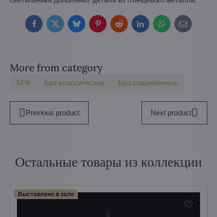
Facebook
Twitter
Bluesky
Pinterest
Reddit
LinkedIn
WhatsApp
E-
mail
More from category
БPA
Бра классические
Бра современные
Previous product
Next product
Остальные товары из коллекции
Выставлено в зале