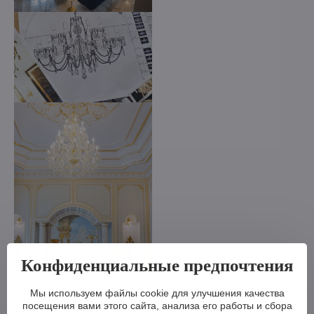
Конфиденциальные предпочтения
Мы можем сделать хрустальную люстру меньше или
Мы используем файлы cookie для улучшения качества
больше, изменить кронштейны, количество лампочек,
посещения вами этого сайта, анализа его работы и сбора
укоротить или удлинить цепь - возможности практически