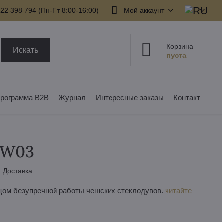
22 398 794​ (Пн-Пт 8:00-16:00)
Мой аккаунт
Корзина
Искать
рограмма B2B
Журнал
Интересные заказы
Контакт
81W03
Доставка
зцом безупречной работы чешских стеклодувов.
читайте