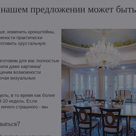
нашем предложении может быть и
е, изменить кронштейны,
ожности практически
готовить хрустальную
зготовим для вас полностью
 или даже картинка/
оценим возможности
лючая визуальные
ль, в то время как более
8-10 недель. Если
ничего страшного - мы
ваться?