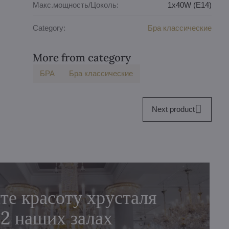
Макс.мощность/Цоколь:
1x40W (E14)
Category:
Бра классические
More from category
БPA
Бра классические
Next product
те красоту хрусталя
 2 наших залах