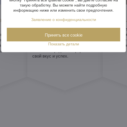
такую обработку. Вы можете найти подробную
информацию ниже или изменить свои предпочтения.
изайн
Символ престижа
Прив
Заявление о конфиденциальности
 часто
Хрустальная люстра считается
Люстра с
ную, и
символом богатства и
точкой ко
Принять все cookie
жет быть
социального статуса, что может
внимание
Показать детали
рантирует
быть привлекательным для тех,
предметом
шего
кто хочет продемонстрировать
свой вкус и успех.