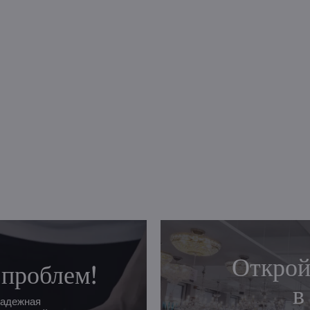
Открой
 проблем!
в
надежная