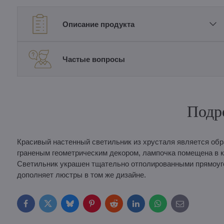
Описание продукта
Частые вопросы
Подр
Красивый настенный светильник из хрусталя является об
граненым геометрическим декором, лампочка помещена в к
Светильник украшен тщательно отполированными прямоуг
дополняет люстры в том же дизайне.
Facebook
Twitter
Bluesky
Pinterest
Reddit
LinkedIn
WhatsApp
E-
mail