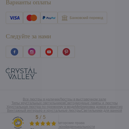
Варианты оплаты
Банковский перевод
Следуйте за нами
Все люстры в наличии
Люстры в выставочном зале
Типы хрустальных светильников
Светодиодные лампы и люстры
Хрустальная люстра по-прежнему в моде
Меблировка домов и квартир
Винтажный интерьер и хрустальные люстры
Светильники для ванной
5
/
5
Excellent
©
2026
Авторские права
Предпочтения конфиденциальности