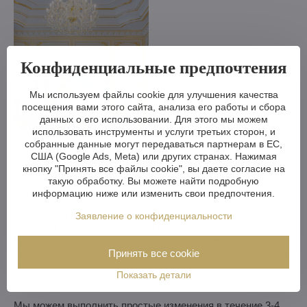
Конфиденциальные предпочтения
Мы используем файлы cookie для улучшения качества
посещения вами этого сайта, анализа его работы и сбора
данных о его использовании. Для этого мы можем
использовать инструменты и услуги третьих сторон, и
Мы можем сделать хрустальную люстру меньше или
собранные данные могут передаваться партнерам в ЕС,
больше, изменить кронштейны, количество лампочек,
США (Google Ads, Meta) или других странах. Нажимая
укоротить или удлинить цепь - возможности практически
кнопку "Принять все файлы cookie", вы даете согласие на
безграничны. А если вам этого недостаточно, мы можем
такую обработку. Вы можете найти подробную
изготовить хрустальную люстру по вашему проекту.
информацию ниже или изменить свои предпочтения.
Если вы не выбрали люстру из нашего ассортимента, мы
Заявление о конфиденциальности
изготовим для вас полностью индивидуальную люстру.
Все, что вам нужно, - это рисунок или даже картинка/
фотография того, как вы представляете себе люстру. Мы
Принять все cookie
оценим возможности производства и в течение недели
Показать детали
вышлем вам эскизы, включая визуальные изображения.
Мы можем выполнить простые изменения в течение 3-4