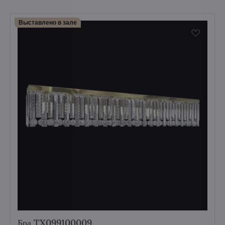
Выставлено в зале
Бра TX099100009