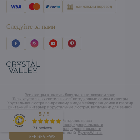
Банковский перевод
Следуйте за нами
Все люстры в наличии
Люстры в выставочном зале
Типы хрустальных светильников
Светодиодные лампы и люстры
Хрустальная люстра по-прежнему в моде
Меблировка домов и квартир
Винтажный интерьер и хрустальные люстры
Светильники для ванной
5
/
5
Excellent
©
2026
Авторские права
Предпочтения конфиденциальности
71 reviews
Заявление о конфиденциальности
Созданный системой:
ByznysWeb.cz
SEE REVIEWS