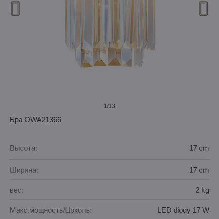
1
/13
Бра OWA21366
Высота:
17 cm
Ширина:
17 cm
вес:
2 kg
Макс.мощность/Цоколь:
LED diody 17 W