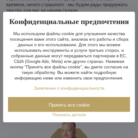
времени, ничего страшного - мы будем рады придержать
люстру для вас на нашем складе.
Конфиденциальные предпочтения
Хотите люстру на заказ? Или просто
посоветоваться?
Мы используем файлы cookie для улучшения качества
посещения вами этого сайта, анализа его работы и сбора
Если вы архитектор, дизайнер или подбираете
данных о его использовании. Для этого мы можем
хрустальный светильник для своего дома, сообщите нам
использовать инструменты и услуги третьих сторон, и
об этом. Мы будем рады проконсультировать вас по
собранные данные могут передаваться партнерам в ЕС,
вопросам выбора подходящей люстры и вариантов ее
США (Google Ads, Meta) или других странах. Нажимая
модификации или вместе с вами разработаем
кнопку "Принять все файлы cookie", вы даете согласие на
индивидуальный светильник для вашего интерьера.
такую обработку. Вы можете найти подробную
информацию ниже или изменить свои предпочтения.
Заявление о конфиденциальности
Больше здесь
Принять все cookie
Показать детали