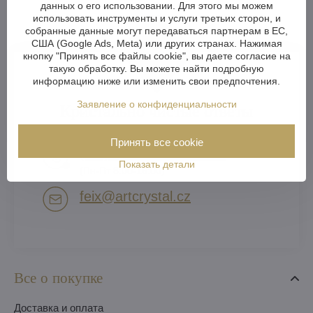
данных о его использовании. Для этого мы можем
использовать инструменты и услуги третьих сторон, и
собранные данные могут передаваться партнерам в ЕС,
США (Google Ads, Meta) или других странах. Нажимая
кнопку "Принять все файлы cookie", вы даете согласие на
такую обработку. Вы можете найти подробную
информацию ниже или изменить свои предпочтения.
Заявление о конфиденциальности
Кристально чистые ответы
Принять все cookie
(RU) +420 722 398 794​
Показать детали
(Пн-Пт 8:00-16:00)
feix​@artcrystal​.cz
Все о покупке
Доставка и оплата