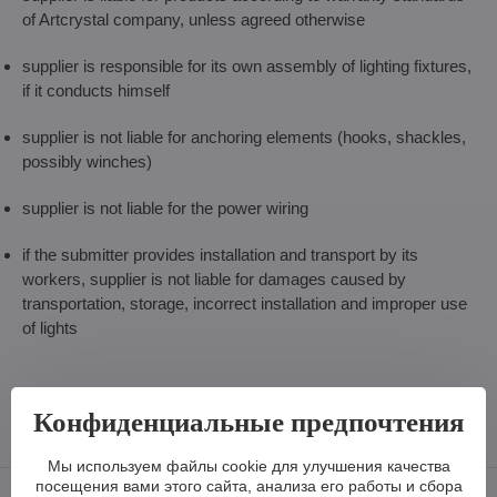
of Artcrystal company, unless agreed otherwise
supplier is responsible for its own assembly of lighting fixtures,
if it conducts himself
supplier is not liable for anchoring elements (hooks, shackles,
possibly winches)
supplier is not liable for the power wiring
if the submitter provides installation and transport by its
workers, supplier is not liable for damages caused by
transportation, storage, incorrect installation and improper use
of lights
Конфиденциальные предпочтения
Мы используем файлы cookie для улучшения качества
посещения вами этого сайта, анализа его работы и сбора