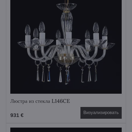
Люстра из стекла L146CE
Визуализировать
931 €