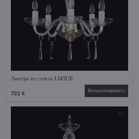
Люстра из стекла L147CE
Визуализировать
721 €