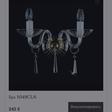
Бра N149CLN
Визуализировать
242 €