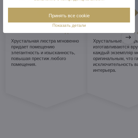
Принять все cookie
Показать детали
Роскошный вид
Уникальный 
Хрустальная люстра мгновенно
Хрустальные люстры
придает помещению
изготавливаются вру
элегантность и изысканность,
каждый экземпляр м
повышая престиж любого
оригинальным, что г
помещения.
исключительность в
интерьера.