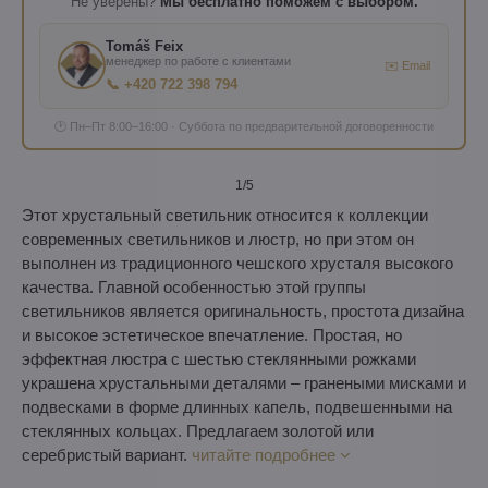
Не уверены?
Мы бесплатно поможем с выбором.
Tomáš Feix
менеджер по работе с клиентами
✉️ Email
📞 +420 722 398 794
🕐 Пн–Пт 8:00–16:00 · Суббота по предварительной договоренности
1
/5
Этот хрустальный светильник относится к коллекции
современных светильников и люстр, но при этом он
выполнен из традиционного чешского хрусталя высокого
качества. Главной особенностью этой группы
светильников является оригинальность, простота дизайна
и высокое эстетическое впечатление. Простая, но
эффектная люстра с шестью стеклянными рожками
украшена хрустальными деталями – гранеными мисками и
подвесками в форме длинных капель, подвешенными на
стеклянных кольцах. Предлагаем золотой или
серебристый вариант.
читайте подробнее