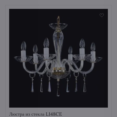
Люстра из стекла L148CE