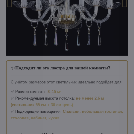
✨
Подходит ли эта люстра для вашей комнаты?
С учётом размеров этот светильник идеально подойдёт для:
✅ Размер комнаты:
8–15 м²
✅ Рекомендуемая высота потолка:
не менее 2,6 м
(светильник 55 см + 30 см цепь)
✅ Подходящие помещения:
Спальня, небольшая гостиная,
столовая, кабинет, кухня