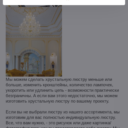
Мы можем сделать хрустальную люстру меньше или
больше, изменить кронштейны, количество лампочек,
укоротить или удлинить цепь - возможности практически
безграничны. А если вам этого недостаточно, мы можем
изготовить хрустальную люстру по вашему проекту.
Если вы не выбрали люстру из нашего ассортимента, мы
изготовим для вас полностью индивидуальную люстру.
Все, что вам нужно, - это рисунок или даже картинка/