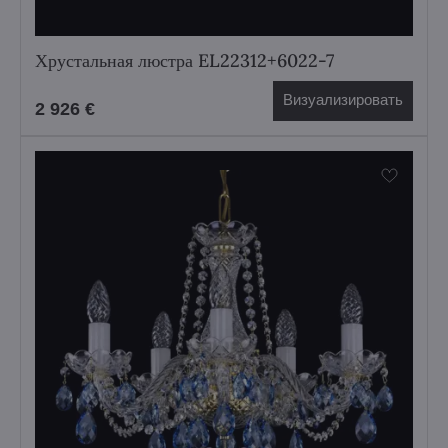
Хрустальная люстра EL22312+6022-7
Визуализировать
2 926 €