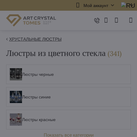
Мой аккаунт
ХРУСТАЛЬНЫЕ ЛЮСТРЫ
Люстры из цветного стекла
элеме
(
341
)
Люстры черные
Люстры синие
Люстры красные
Показать все категории