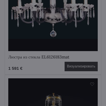
Люстра из стекла EL6126183mat
Визуализировать
1 591 €