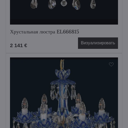
Хрустальная люстра EL666815
Визуализировать
2 141 €