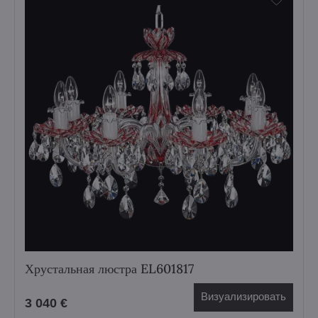
Хрустальная люстра EL601817
Визуализировать
3 040 €