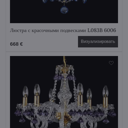
Люстра с красочными подвесками L083B 6006
Визуализировать
668 €