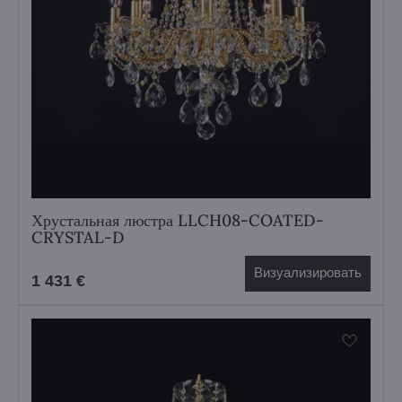
Хрустальная люстра LLCH08-COATED-
CRYSTAL-D
Визуализировать
1 431 €