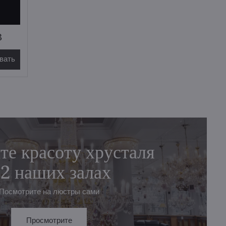
3
вать
те красоту хрусталя
 2 наших залах
Посмотрите на люстры сами
Просмотрите