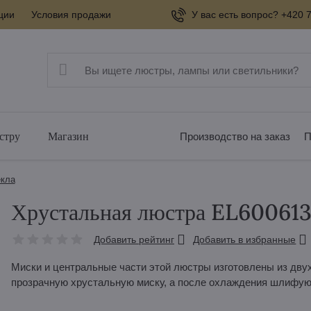
ции
Условия продажи
У вас есть вопрос? +420 7
стру
Магазин
Производство на заказ
П
екла
Хрустальная люстра EL60061
Добавить рейтинг
Добавить в избранные
Миски и центральные части этой люстры изготовлены из двухс
прозрачную хрустальную миску, а после охлаждения шлифую