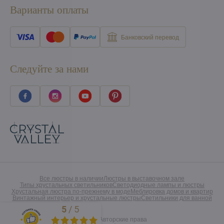
Варианты оплаты
Банковский перевод
Следуйте за нами
Все люстры в наличии
Люстры в выставочном зале
Типы хрустальных светильников
Светодиодные лампы и люстры
Хрустальная люстра по-прежнему в моде
Меблировка домов и квартир
Винтажный интерьер и хрустальные люстры
Светильники для ванной
5
/
5
Excellent
©
2026
Авторские права