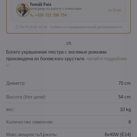
Tomáš Feix
менеджер по работе с клиентами
✉️ Email
📞 +420 722 398 794
🕐 Пн–Пт 8:00–16:00 · Суббота по предварительной договоренности
1
/5
Богато украшенная люстра с восемью рожками
произведена из богемского хрусталя.
читайте подробнее
Диаметр:
70 cm
Высота (без цепи):
54 cm
вес:
10 kg
Количество лампочек:
8
Макс.мощность/Цоколь:
8x40W (E14)