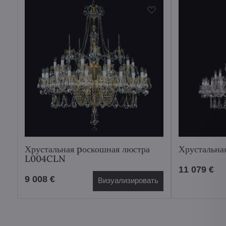
Хрустальная pоскошная люстра
Хрустальн
L004CLN
11 079 €
9 008 €
Визуализировать