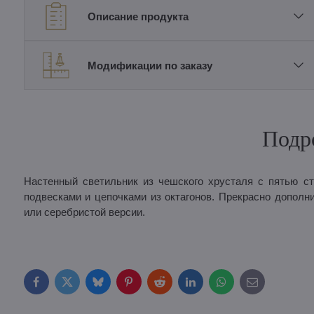
Описание продукта
Модификации по заказу
Подр
Настенный светильник из чешского хрусталя с пятью 
подвесками и цепочками из октагонов. Прекрасно дополн
или серебристой версии.
Facebook
Twitter
Bluesky
Pinterest
Reddit
LinkedIn
WhatsApp
E-
mail