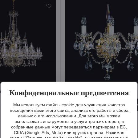
Конфиденциальные предпочтения
ая люстра L005CLN
Бра N008CLN
859 €
Визуализировать
Визуализиро
Мы используем файлы cookie для улучшения качества
посещения вами этого сайта, анализа его работы и сбора
данных о его использовании. Для этого мы можем
использовать инструменты и услуги третьих сторон, и
собранные данные могут передаваться партнерам в ЕС,
США (Google Ads, Meta) или других странах. Нажимая
кнопку "Принять все файлы cookie", вы даете согласие на