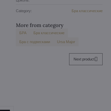
Цоколь:
Category:
Бра классические
More from category
БPA
Бра классические
Бра с подвесками
Ursa Major
Next product