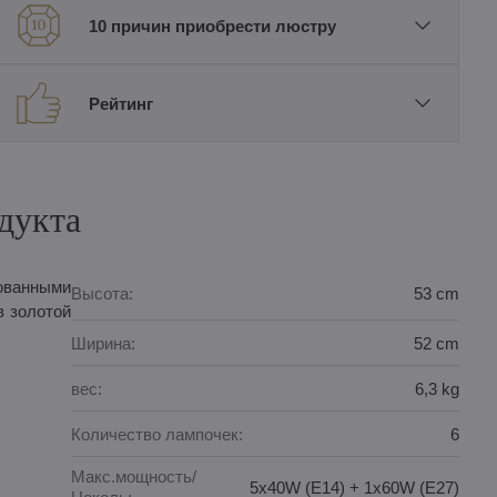
10 причин приобрести люстру
Рейтинг
дукта
ованными
Высота:
53 cm
в золотой
Ширина:
52 cm
вес:
6,3 kg
Количество лампочек:
6
Макс.мощность/
5x40W (E14) + 1x60W (E27)