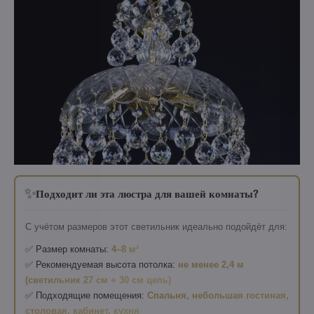
✨
Подходит ли эта люстра для вашей комнаты?
С учётом размеров этот светильник идеально подойдёт для:
✅ Размер комнаты:
4–8 м²
✅ Рекомендуемая высота потолка:
не менее 2,4 м
(светильник 27 см + 30 см цепь)
✅ Подходящие помещения:
Спальня, небольшая гостиная,
столовая, кабинет, кухня