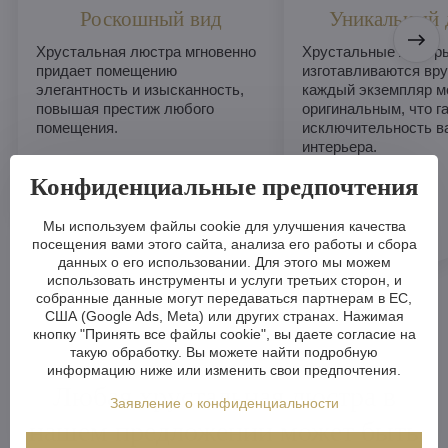
Роскошный вид
Уникальный 
Хрустальная люстра мгновенно
Хрустальные люстры
придает помещению
изготавливаются вру
элегантность и изысканность,
каждый экземпляр м
повышая престиж любого
оригинальным, что г
помещения.
исключительность в
интерьера.
Конфиденциальные предпочтения
Мы используем файлы cookie для улучшения качества
посещения вами этого сайта, анализа его работы и сбора
данных о его использовании. Для этого мы можем
использовать инструменты и услуги третьих сторон, и
собранные данные могут передаваться партнерам в ЕС,
США (Google Ads, Meta) или других странах. Нажимая
кнопку "Принять все файлы cookie", вы даете согласие на
такую обработку. Вы можете найти подробную
информацию ниже или изменить свои предпочтения.
Любая хрустальная люстра в
Заявление о конфиденциальности
нашем предложении может быть