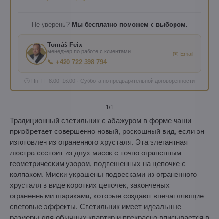
Не уверены?
Мы бесплатно поможем с выбором.
Tomáš Feix
менеджер по работе с клиентами
✉️ Email
📞 +420 722 398 794
🕐 Пн–Пт 8:00–16:00 · Суббота по предварительной договоренности
1
/1
Традиционный светильник с абажуром в форме чаши
приобретает совершенно новый, роскошный вид, если он
изготовлен из ограненного хрусталя. Эта элегантная
люстра состоит из двух мисок с точно ограненным
геометрическим узором, подвешенных на цепочке с
колпаком. Миски украшены подвесками из ограненного
хрусталя в виде коротких цепочек, законченых
ограненными шариками, которые создают впечатляющие
световые эффекты. Светильник имеет идеальные
размеры для обычных квартир и прекрасно вписывается в