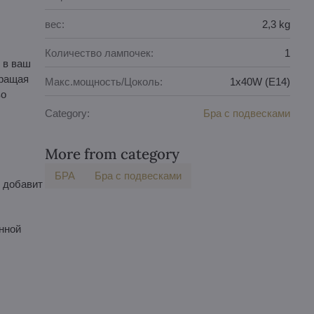
вес:
2,3 kg
Количество лампочек:
1
 в ваш
вращая
Макс.мощность/Цоколь:
1x40W (E14)
во
Category:
Бра с подвесками
More from category
БPA
Бра с подвесками
 добавит
нной