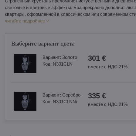
Ограненный хрусталь преломляет искусственный и дневной с
световые и цветовые эффекты. Бра прекрасно дополнит люст
квартиры, оформленной в классическом или современном сти
читайте подробнее
Выберите вариант цвета
301 €
Вариант:
Золотo
Код:
N301CLN
вместе с НДС 21%
335 €
Вариант:
Cеребро
Код:
N301CLNNi
вместе с НДС 21%