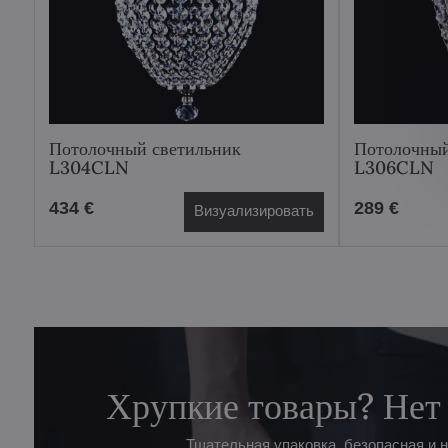
Потолочный светильник
Потолочный
L304CLN
L306CLN
434 €
289 €
Визуализировать
Хрупкие товары? Нет
Тщательная упаковка, безопасная и 