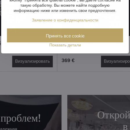
такую обработку. Вы можете найти подробную
информацию ниже или изменить свои предпочтения.
Заявление о конфиденциальности
Принять все cookie
 светильник
Потолочный светильник
Показать детали
L294CLN
369 €
Визуализировать
Визуализиро
Открой
 проблем!
в
надежная