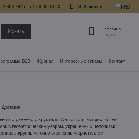
22 398 794​ (Пн-Пт 8:00-16:00)
Мой аккаунт
Корзина
Искать
рограмма B2B
Журнал
Интересные заказы
Контакт
Доставка
 из ограненного хрусталя. Он состоит из простой, но
исок с геометрическим узором, украшенных цепочками
колпак с крупным точно ограненным кристаллом.