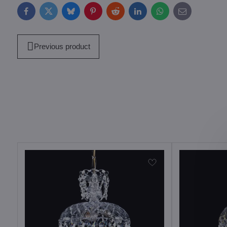
Facebook
Twitter
Bluesky
Pinterest
Reddit
LinkedIn
WhatsApp
E-
mail
Previous product