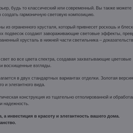
ьер, будь то классический или современный. Вы также можете
ы создать гармоничную световую композицию.
ы из ограненного хрусталя, который привнесет роскошь и блеск
ных подвесок создают завораживающие световые эффекты, пре
раненный хрусталь в нижней части светильника – доказательст
свет во все цвета спектра, создавая захватывающие цветовые
 и восхищенные взгляды.
гается в двух стандартных вариантах отделки. Золотая версия
о и элегантного вида.
лическая конструкция из тщательно отполированной и обработа
и надежность.
, а инвестиция в красоту и элегантность вашего дома.
анство.