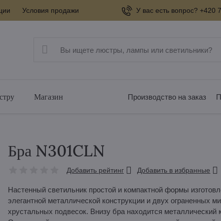
ции
Условия продажи
У вас есть вопрос? +420 7
стру
Магазин
Производство на заказ
П
Бра N301CLN
Добавить рейтинг
Добавить в избранные
Настенный светильник простой и компактной формы изготовлен
элегантной металлической конструкции и двух ограненных м
хрустальных подвесок. Внизу бра находится металлический 